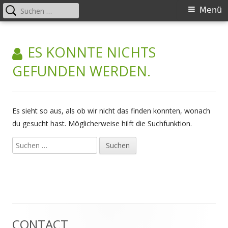
Suchen
Primäres
Menü
nach:
Menü
Springe
#DIGITALISATION AND #AI 2024-
Judicial training to prepare criminal justice professionals to
zum
ES KONNTE NICHTS
#digitalisation and #artificialintelligence
2027
Inhalt
GEFUNDEN WERDEN.
Es sieht so aus, als ob wir nicht das finden konnten, wonach
du gesucht hast. Möglicherweise hilft die Suchfunktion.
Suchen
nach:
CONTACT
Haupt-